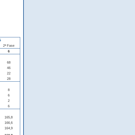
5
2ª Fase
6
68
46
22
28
8
6
2
6
165,8
166,6
164,9