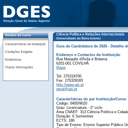
Ciência Política e Relações Internacionais
Detalhe de Curso
Universidade da Beira Interior
Características da Instituição
Guia da Candidatura de 2026 - Detalhe d
Condições Exigidas
Endereço e Contactos da Instituição
Rua Marquês d'Ávila e Bolama
Estatísticas
6201-001 COVILHÃ
Outras Informações
Mapa
Tel: 275319700
Fax: 275329183
http://www.ubi.pt
geral@ubi.pt
Características do par Instituição/Curso
Código: 0400/9020
Grau: Licenciatura - 1º ciclo
Área CNAEF: 313 Ciência Política e Cidad
Duração: 6 Semestres
ECTS: 180
Tipo de Ensino: Ensino Superior Público Un