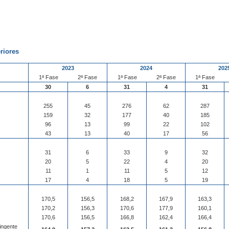
riores
2023
2024
202
1ª Fase
2ª Fase
1ª Fase
2ª Fase
1ª Fase
30
6
31
4
31
255
45
276
62
287
159
32
177
40
185
96
13
99
22
102
43
13
40
17
56
31
6
33
9
32
20
5
22
4
20
11
1
11
5
12
17
4
18
5
19
170,5
156,5
168,2
167,9
163,3
170,2
156,3
170,6
177,9
160,1
170,6
156,5
166,8
162,4
166,4
ingente