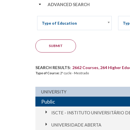
HIDE
ADVANCED SEARCH
Type of Education
Typ
SEARCH RESULTS:
2662 Courses, 264 Higher Educ
Type of Course:
2º cycle - Mestrado
UNIVERSITY
Public
ISCTE - INSTITUTO UNIVERSITÁRIO D
UNIVERSIDADE ABERTA