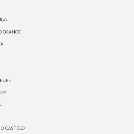
NÇA
LO BRANCO
RA
LEGRE
RÉM
L
DO CASTELO