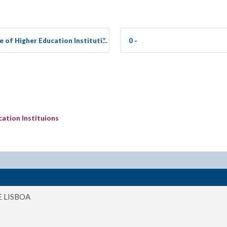
e of Higher Education Institution
0 -
ation Instituions
E LISBOA