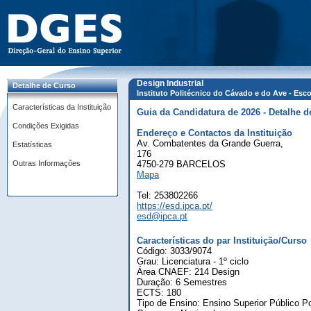
Design Industrial
Detalhe de Curso
Instituto Politécnico do Cávado e do Ave - Esc
Características da Instituição
Guia da Candidatura de 2026 - Detalhe d
Condições Exigidas
Endereço e Contactos da Instituição
Av. Combatentes da Grande Guerra,
Estatísticas
176
Outras Informações
4750-279 BARCELOS
Mapa
Tel: 253802266
https://esd.ipca.pt/
esd@ipca.pt
Características do par Instituição/Curso
Código: 3033/9074
Grau: Licenciatura - 1º ciclo
Área CNAEF: 214 Design
Duração: 6 Semestres
ECTS: 180
Tipo de Ensino: Ensino Superior Público Po