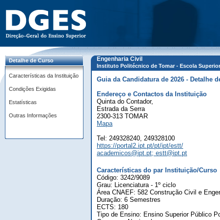
Engenharia Civil
Detalhe de Curso
Instituto Politécnico de Tomar - Escola Superi
Características da Instituição
Guia da Candidatura de 2026 - Detalhe d
Condições Exigidas
Endereço e Contactos da Instituição
Quinta do Contador,
Estatísticas
Estrada da Serra
Outras Informações
2300-313 TOMAR
Mapa
Tel: 249328240, 249328100
https://portal2.ipt.pt/pt/ipt/estt/
academicos@ipt.pt; estt@ipt.pt
Características do par Instituição/Curso
Código: 3242/9089
Grau: Licenciatura - 1º ciclo
Área CNAEF: 582 Construção Civil e Engenh
Duração: 6 Semestres
ECTS: 180
Tipo de Ensino: Ensino Superior Público Po