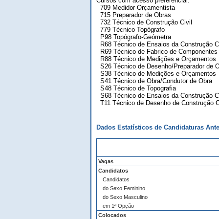
Cursos com acesso preferencial:
709 Medidor Orçamentista
715 Preparador de Obras
732 Técnico de Construção Civil
779 Técnico Topógrafo
P98 Topógrafo-Geómetra
R68 Técnico de Ensaios da Construção Ci
R69 Técnico de Fabrico de Componentes 
R88 Técnico de Medições e Orçamentos
S26 Técnico de Desenho/Preparador de 
S38 Técnico de Medições e Orçamentos
S41 Técnico de Obra/Condutor de Obra
S48 Técnico de Topografia
S68 Técnico de Ensaios da Construção Ci
T11 Técnico de Desenho de Construção Ci
Dados Estatísticos de Candidaturas Ante
Vagas
Candidatos
Candidatos
do Sexo Feminino
do Sexo Masculino
em 1ª Opção
Colocados