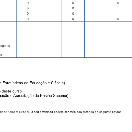
0
0
0
0
0
0
0
0
0
0
ingente
os
de Estatísticas da Educação e Ciência)
o deste curso
liação e Acreditação do Ensino Superior)
dobe Acrobat Reader
. O seu download poderá ser efetuado clicando no seguinte botão: