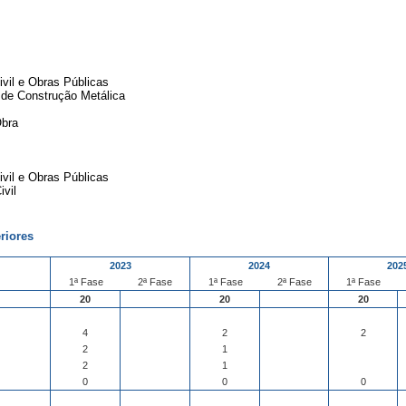
vil e Obras Públicas
de Construção Metálica
Obra
vil e Obras Públicas
vil
riores
2023
2024
202
1ª Fase
2ª Fase
1ª Fase
2ª Fase
1ª Fase
20
20
20
4
2
2
2
1
2
1
0
0
0