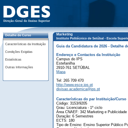
Marketing
Detalhe de Curso
Instituto Politécnico de Setúbal - Escola Super
Características da Instituição
Guia da Candidatura de 2026 - Detalhe d
Condições Exigidas
Endereço e Contactos da Instituição
Campus do IPS
Estatísticas
Estefanilha
Outras Informações
2910-761 SETÚBAL
Mapa
Tel: 265 709 470
http://www.esce.ips.pt
divisao.academica@ips.pt
Características do par Instituição/Curso
Código: 3153/9205
Grau: Licenciatura - 1º ciclo
Área CNAEF: 342 Marketing e Publicidade
Duração: 6 Semestres
ECTS: 180
Tipo de Ensino: Ensino Superior Público Po