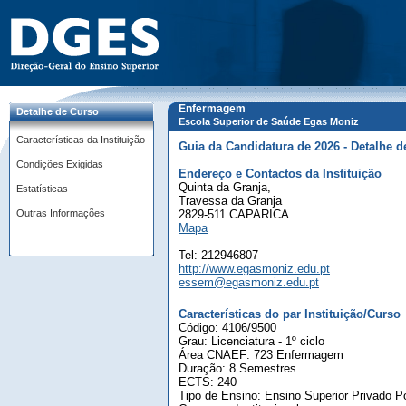
Enfermagem
Detalhe de Curso
Escola Superior de Saúde Egas Moniz
Características da Instituição
Guia da Candidatura de 2026 - Detalhe d
Condições Exigidas
Endereço e Contactos da Instituição
Quinta da Granja,
Estatísticas
Travessa da Granja
Outras Informações
2829-511 CAPARICA
Mapa
Tel: 212946807
http://www.egasmoniz.edu.pt
essem@egasmoniz.edu.pt
Características do par Instituição/Curso
Código: 4106/9500
Grau: Licenciatura - 1º ciclo
Área CNAEF: 723 Enfermagem
Duração: 8 Semestres
ECTS: 240
Tipo de Ensino: Ensino Superior Privado Po