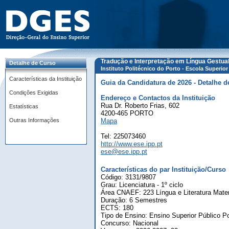
Tradução e Interpretação em Língua Gestua
Detalhe de Curso
Instituto Politécnico do Porto - Escola Superio
Características da Instituição
Guia da Candidatura de 2026 - Detalhe d
Condições Exigidas
Endereço e Contactos da Instituição
Rua Dr. Roberto Frias, 602
Estatísticas
4200-465 PORTO
Outras Informações
Mapa
Tel: 225073460
http://www.ese.ipp.pt
ese@ese.ipp.pt
Características do par Instituição/Curso
Código: 3131/9807
Grau: Licenciatura - 1º ciclo
Área CNAEF: 223 Língua e Literatura Mate
Duração: 6 Semestres
ECTS: 180
Tipo de Ensino: Ensino Superior Público Po
Concurso: Nacional