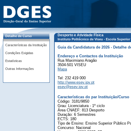
Desporto e Atividade Física
Detalhe de Curso
Instituto Politécnico de Viseu - Escola Superio
Características da Instituição
Guia da Candidatura de 2026 - Detalhe d
Condições Exigidas
Endereço e Contactos da Instituição
Rua Maximiano Aragão
Estatísticas
3504-501 VISEU
Outras Informações
Mapa
Tel: 232 419 000
http://www.esev.ipv.pt
esev@esev.ipv.pt
Características do par Instituição/Curso
Código: 3181/9850
Grau: Licenciatura - 1º ciclo
Área CNAEF: 813 Desporto
Duração: 6 Semestres
ECTS: 180
Tipo de Ensino: Ensino Superior Público Po
Concurso: Nacional