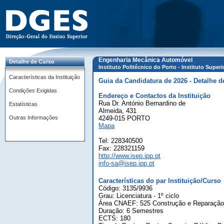
Engenharia Mecânica Automóvel
Detalhe de Curso
Instituto Politécnico do Porto - Instituto Supe
Características da Instituição
Guia da Candidatura de 2026 - Detalhe d
Condições Exigidas
Endereço e Contactos da Instituição
Rua Dr. António Bernardino de
Estatísticas
Almeida, 431
Outras Informações
4249-015 PORTO
Mapa
Tel: 228340500
Fax: 228321159
http://www.isep.ipp.pt
info-sa@isep.ipp.pt
Características do par Instituição/Curso
Código: 3135/9936
Grau: Licenciatura - 1º ciclo
Área CNAEF: 525 Construção e Reparação 
Duração: 6 Semestres
ECTS: 180