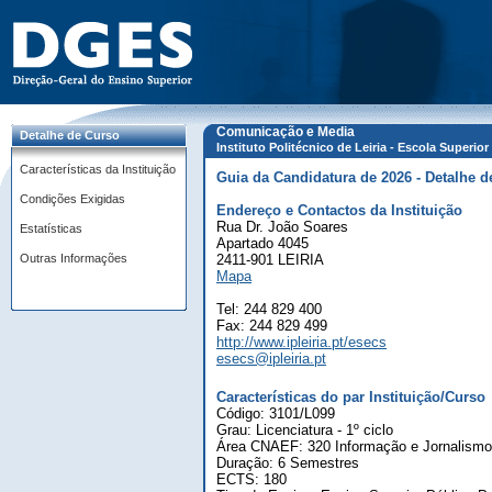
Comunicação e Media
Detalhe de Curso
Instituto Politécnico de Leiria - Escola Superio
Características da Instituição
Guia da Candidatura de 2026 - Detalhe d
Condições Exigidas
Endereço e Contactos da Instituição
Rua Dr. João Soares
Estatísticas
Apartado 4045
Outras Informações
2411-901 LEIRIA
Mapa
Tel: 244 829 400
Fax: 244 829 499
http://www.ipleiria.pt/esecs
esecs@ipleiria.pt
Características do par Instituição/Curso
Código: 3101/L099
Grau: Licenciatura - 1º ciclo
Área CNAEF: 320 Informação e Jornalismo
Duração: 6 Semestres
ECTS: 180