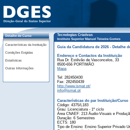
Tecnologias Criativas
Detalhe de Curso
Instituto Superior Manuel Teixeira Gomes
Características da Instituição
Guia da Candidatura de 2026 - Detalhe d
Condições Exigidas
Endereço e Contactos da Instituição
Rua Dr. Estêvão de Vasconcelos, 33
Estatísticas
8500-656 PORTIMÃO
Outras Informações
Mapa
Tel: 282450430
Fax: 282450439
http://www.ismat.pt/
info@ismat.pt
Características do par Instituição/Curso
Código: 4375/L183
Grau: Licenciatura - 1º ciclo
Área CNAEF: 213 Áudio-Visuais e Produç
Duração: 6 Semestres
ECTS: 180
Tipo de Ensino: Ensino Superior Privado Un