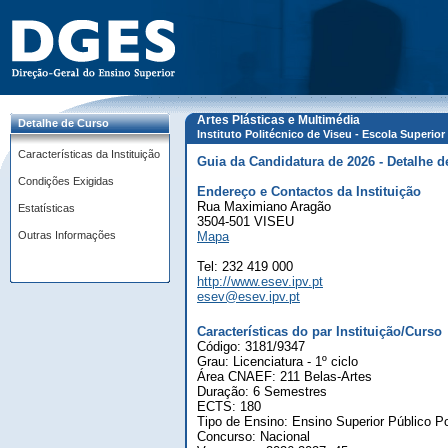
Artes Plásticas e Multimédia
Detalhe de Curso
Instituto Politécnico de Viseu - Escola Superio
Características da Instituição
Guia da Candidatura de 2026 - Detalhe d
Condições Exigidas
Endereço e Contactos da Instituição
Rua Maximiano Aragão
Estatísticas
3504-501 VISEU
Outras Informações
Mapa
Tel: 232 419 000
http://www.esev.ipv.pt
esev@esev.ipv.pt
Características do par Instituição/Curso
Código: 3181/9347
Grau: Licenciatura - 1º ciclo
Área CNAEF: 211 Belas-Artes
Duração: 6 Semestres
ECTS: 180
Tipo de Ensino: Ensino Superior Público Po
Concurso: Nacional