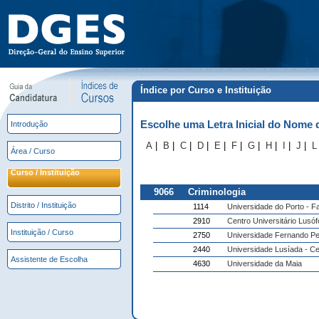
Índice por Curso e Instituição
Escolhe uma Letra Inicial do Nome 
Introdução
A
|
B
|
C
|
D
|
E
|
F
|
G
|
H
|
I
|
J
|
L
Área / Curso
Curso / Instituição
9066
Criminologia
Distrito / Instituição
1114
Universidade do Porto - Fa
2910
Centro Universitário Lusóf
Instituição / Curso
2750
Universidade Fernando P
2440
Universidade Lusíada - Cen
Assistente de Escolha
4630
Universidade da Maia