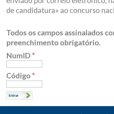
enviado por correio eletrónico, n
de candidatura» ao concurso nac
Todos os campos assinalados c
preenchimento obrigatório
.
NumID
*
Código
*