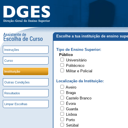
Escolhe a tua instituição de ensino supe
Tipo de Ensino Superior:
Instruções
Público
Universitário
Curso
Politécnico
Militar e Policial
Instituição
Localização da Instituição:
Outras Condições
Aveiro
Braga
Resultados
Castelo Branco
Évora
Limpar Escolhas
Guarda
Lisboa
Porto
Setúbal