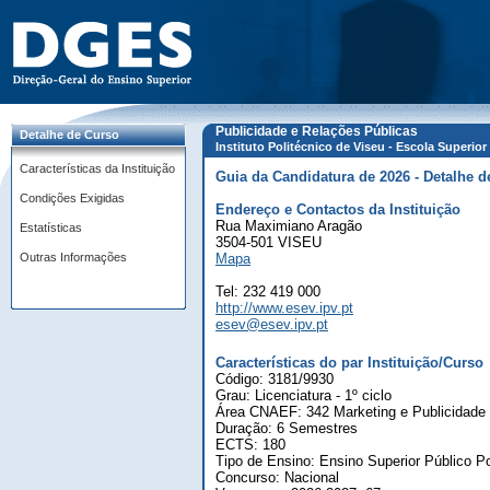
Publicidade e Relações Públicas
Detalhe de Curso
Instituto Politécnico de Viseu - Escola Superio
Características da Instituição
Guia da Candidatura de 2026 - Detalhe d
Condições Exigidas
Endereço e Contactos da Instituição
Rua Maximiano Aragão
Estatísticas
3504-501 VISEU
Outras Informações
Mapa
Tel: 232 419 000
http://www.esev.ipv.pt
esev@esev.ipv.pt
Características do par Instituição/Curso
Código: 3181/9930
Grau: Licenciatura - 1º ciclo
Área CNAEF: 342 Marketing e Publicidade
Duração: 6 Semestres
ECTS: 180
Tipo de Ensino: Ensino Superior Público Po
Concurso: Nacional