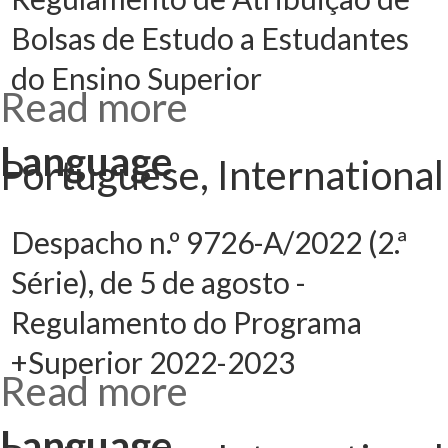
Bolsas de Estudo a Estudantes
do Ensino Superior
Read more
about
Despacho n.º
7647/2023
(2.ª série), de
Language
24 de julho -
Portuguese, International
Regulamento
de Atribuição
de Bolsas de
Estudo a
Estudantes do
Ensino
Despacho n.º 9726-A/2022 (2.ª
Superior
Série), de 5 de agosto -
Regulamento do Programa
+Superior 2022-2023
Read more
about
Despacho n.º
9726-A/2022
(2.ª Série), de 5
Language
de agosto -