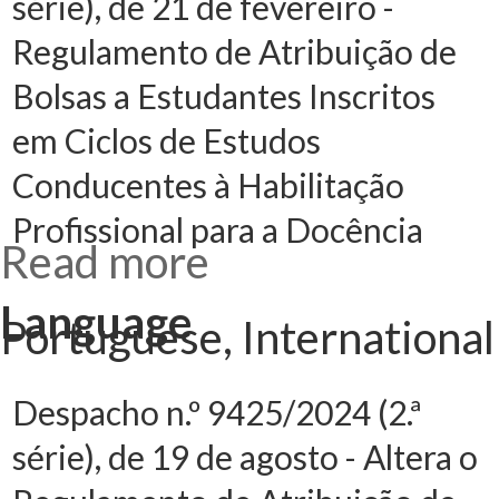
série), de 21 de fevereiro -
Regulamento de Atribuição de
Bolsas a Estudantes Inscritos
em Ciclos de Estudos
Conducentes à Habilitação
Profissional para a Docência
Read more
about
Despacho n.º
2483-A/2025
(2.ª série), de
Language
21 de
Portuguese, International
fevereiro -
Regulamento
de Atribuição
de Bolsas a
Estudantes
Inscritos em
Despacho n.º 9425/2024 (2.ª
Ciclos de
Estudos
série), de 19 de agosto - Altera o
Conducentes à
Habilitação
Profissional