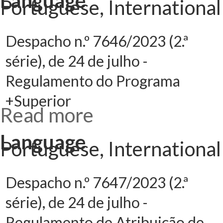
Language
de setembro -
Portuguese, International
Altera o
Regulamento
do Programa
+Superior
Despacho n.º 7646/2023 (2.ª
série), de 24 de julho -
Regulamento do Programa
+Superior
Read more
about
Despacho n.º
7646/2023
(2.ª série), de
Language
24 de julho -
Portuguese, International
Regulamento
do Programa
+Superior
Despacho n.º 7647/2023 (2.ª
série), de 24 de julho -
Regulamento de Atribuição de