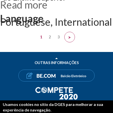
Read more
about
Despacho n.º
9276-A/2021
(2.ª série), de
Language
20 de
Portuguese, International
setembro -
Regulamento
de Atribuição
de Bolsas de
Estudo a
Pages
Estudantes do
1
2
3
>
Ensino
Superior
OUTRAS INFORMAÇÕES
Usamos cookies no sitio da DGES para melhorar a sua
SHARE
experência de navegação.