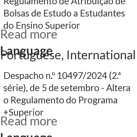
Regulamento de Atribuição de
para a
Docência
Bolsas de Estudo a Estudantes
do Ensino Superior
Read more
about
Despacho n.º
9425/2024
(2.ª série), de
Language
19 de agosto -
Portuguese, International
Altera o
Regulamento
de Atribuição
de Bolsas de
Estudo a
Estudantes do
Despacho n.º 10497/2024 (2.ª
Ensino
Superior
série), de 5 de setembro - Altera
o Regulamento do Programa
+Superior
Read more
about
Despacho n.º
10497/2024
(2.ª série), de 5