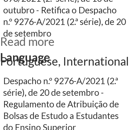
outubro - Retifica o Despacho
n.º 9276-A/2021 (2.ª série), de 20
de setembro
Read more
about
Declaração de
Retificação n.º
696/2021 (2.ª
Language
série), de 13
Portuguese, International
de outubro -
Retifica o
Despacho n.º
9276-A/2021
(2.ª série), de
20 de
Despacho n.º 9276-A/2021 (2.ª
setembro
série), de 20 de setembro -
Regulamento de Atribuição de
Bolsas de Estudo a Estudantes
do Ensino Superior