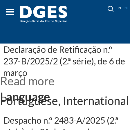
PT
EN
Declaração de Retificação n.º
237-B/2025/2 (2.ª série), de 6 de
março
Read more
about
Declaração de
Retificação n.º
237-B/2025/2
Language
(2.ª série), de 6
Portuguese, International
de março
Despacho n.º 2483-A/2025 (2.ª