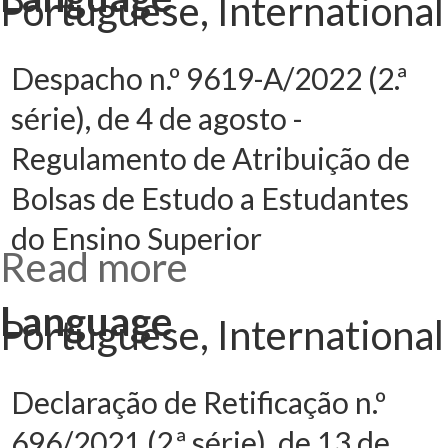
Portuguese, International
Regulamento
do Programa
+Superior
2022-2023
Despacho n.º 9619-A/2022 (2.ª
série), de 4 de agosto -
Regulamento de Atribuição de
Bolsas de Estudo a Estudantes
do Ensino Superior
Read more
about
Despacho n.º
9619-A/2022
(2.ª série), de 4
Language
de agosto -
Portuguese, International
Regulamento
de Atribuição
de Bolsas de
Estudo a
Estudantes do
Ensino
Declaração de Retificação n.º
Superior
696/2021 (2.ª série), de 13 de