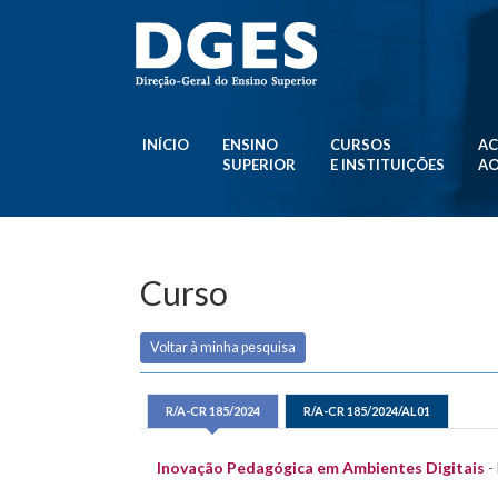
INÍCIO
ENSINO
CURSOS
AC
SUPERIOR
E INSTITUIÇÕES
AO
Curso
Voltar à minha pesquisa
R/A-CR 185/2024
R/A-CR 185/2024/AL01
Inovação Pedagógica em Ambientes Digitais
-