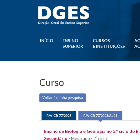
INÍCIO
ENSINO
CURSOS
AC
SUPERIOR
E INSTITUIÇÕES
AO
Curso
Voltar à minha pesquisa
R/A-CR 77/2023
R/A-CR 77/2023/AL01
Ensino de Biologia e Geologia no 3.º ciclo do E
Secundário
- Mestrado - 2º ciclo