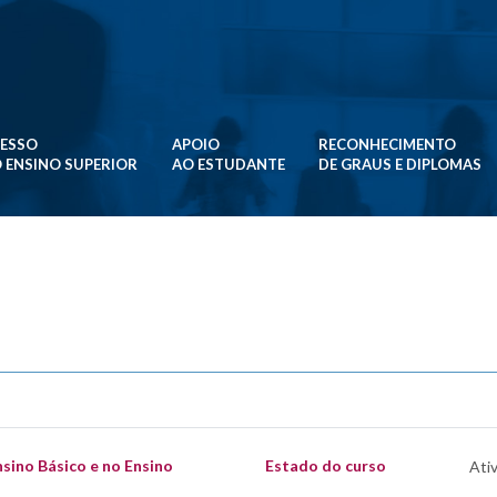
ESSO
APOIO
RECONHECIMENTO
 ENSINO SUPERIOR
AO ESTUDANTE
DE GRAUS E DIPLOMAS
nsino Básico e no Ensino
Estado do curso