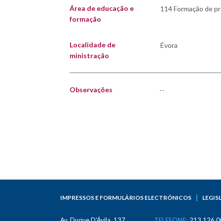
Área de educação e
formação
Localidade de
ministração
Observações
--
IMPRESSOS E FORMULÁRIOS ELECTRÓNICOS
LEGIS
Av. Duque D'Ávila, 137
TELEFONE:
213 126 0