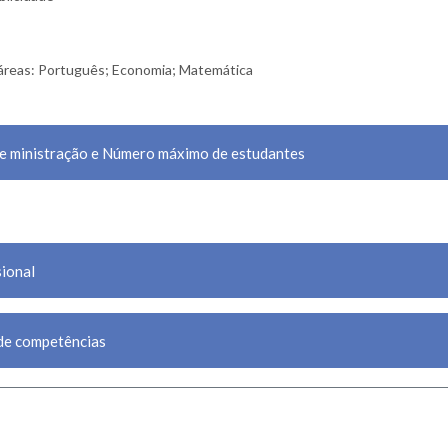
áreas: Português; Economia; Matemática
de ministração e Número máximo de estudantes
sional
de competências