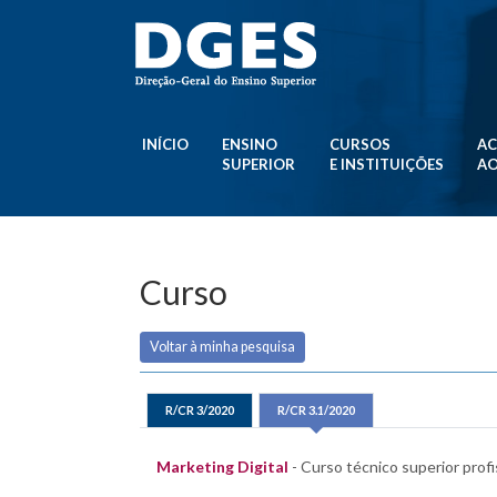
INÍCIO
ENSINO
CURSOS
AC
SUPERIOR
E INSTITUIÇÕES
AO
Curso
Voltar à minha pesquisa
R/CR 3/2020
R/CR 3.1/2020
Marketing Digital
- Curso técnico superior profi