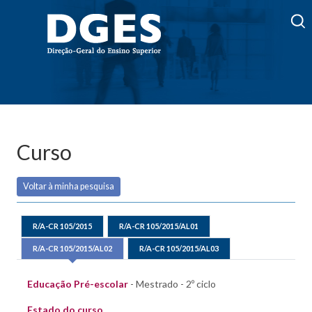
Curso
Voltar à minha pesquisa
R/A-CR 105/2015
R/A-CR 105/2015/AL01
R/A-CR 105/2015/AL02
R/A-CR 105/2015/AL03
Educação Pré-escolar
- Mestrado - 2º ciclo
Estado do curso