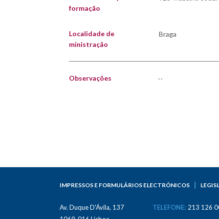
formação
Localidade de
ministração
Observações
--
IMPRESSOS E FORMULÁRIOS ELECTRÓNICOS
LEGIS
Av. Duque D'Ávila, 137
TELEFONE:
213 126 0
1069-016 Lisboa