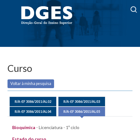
Curso
Voltar à minha pesquisa
R/A-EF 3086/2011/AL02
R/A-EF 3086/2011/AL03
R/A-EF 3086/2011/AL04
R/A-EF 3086/2011/AL05
Bioquímica
- Licenciatura - 1º ciclo
Estado do curso