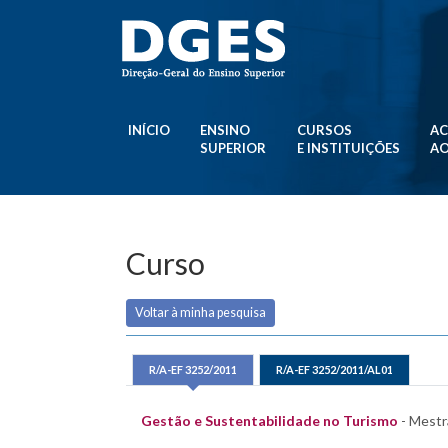
INÍCIO
ENSINO
CURSOS
AC
SUPERIOR
E INSTITUIÇÕES
AO
Curso
Voltar à minha pesquisa
R/A-EF 3252/2011
R/A-EF 3252/2011/AL01
Gestão e Sustentabilidade no Turismo
- Mestra