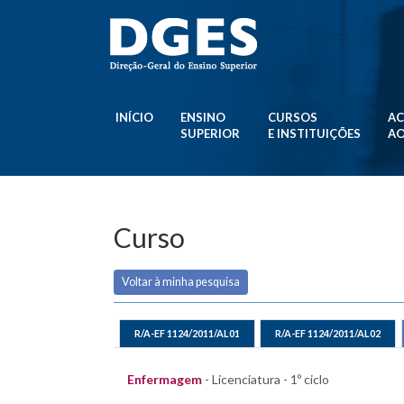
INÍCIO
ENSINO
CURSOS
AC
SUPERIOR
E INSTITUIÇÕES
AO
Curso
Voltar à minha pesquisa
R/A-EF 1124/2011/AL01
R/A-EF 1124/2011/AL02
Enfermagem
- Licenciatura - 1º ciclo