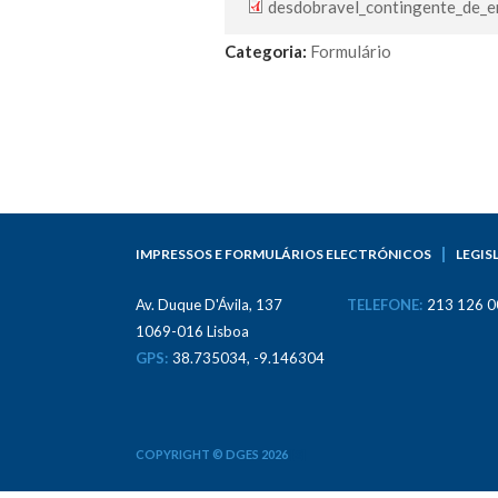
desdobravel_contingente_de_em
Categoria:
Formulário
IMPRESSOS E FORMULÁRIOS ELECTRÓNICOS
LEGIS
Av. Duque D'Ávila, 137
TELEFONE:
213 126 0
1069-016 Lisboa
GPS:
38.735034, -9.146304
COPYRIGHT © DGES 2026
[3]