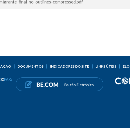
igrante_final_no_outlines-compressed.pdf
LAÇÃO
DOCUMENTOS
INDICADORES DO SITE
LINKS ÚTEIS
ELO
00
FAX: