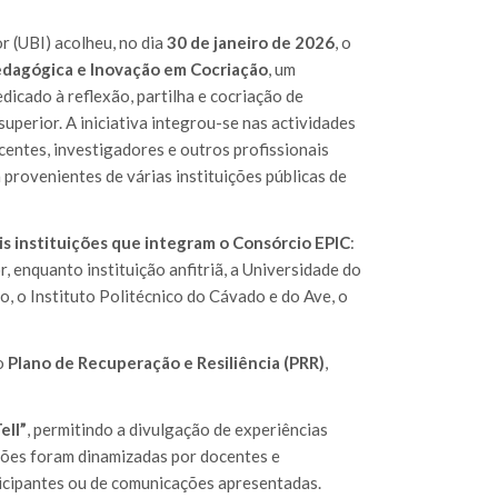
r (UBI) acolheu, no dia
30 de janeiro de 2026
, o
Pedagógica e Inovação em Cocriação
, um
dicado à reflexão, partilha e cocriação de
uperior. A iniciativa integrou-se nas actividades
centes, investigadores e outros profissionais
provenientes de várias instituições públicas de
is instituições que integram o Consórcio EPIC
:
r, enquanto instituição anfitriã, a Universidade do
o, o Instituto Politécnico do Cávado e do Ave, o
o
Plano de Recuperação e Resiliência (PRR)
,
ell”
, permitindo a divulgação de experiências
sões foram dinamizadas por docentes e
rticipantes ou de comunicações apresentadas.