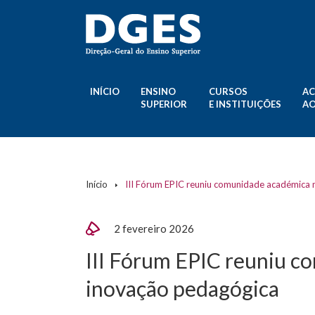
INÍCIO
ENSINO
CURSOS
AC
SUPERIOR
E INSTITUIÇÕES
AO
Início
III Fórum EPIC reuniu comunidade académica 
2 fevereiro 2026
III Fórum EPIC reuniu c
inovação pedagógica