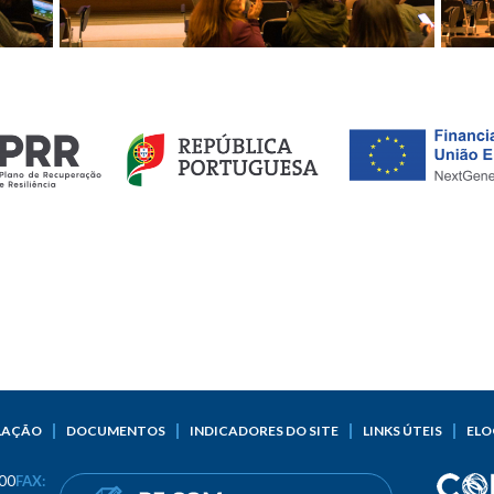
LAÇÃO
DOCUMENTOS
INDICADORES DO SITE
LINKS ÚTEIS
ELO
00
FAX: