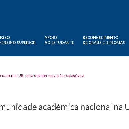
ESSO
APOIO
RECONHECIMENTO
 ENSINO SUPERIOR
AO ESTUDANTE
DE GRAUS E DIPLOMAS
nacional na UBI para debater inovação pedagógica
omunidade académica nacional na 