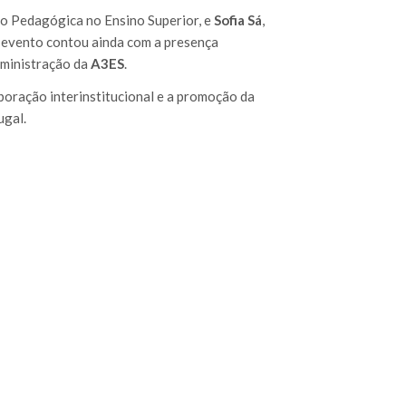
ão Pedagógica no Ensino Superior, e
Sofia Sá
,
O evento contou ainda com a presença
dministração da
A3ES
.
boração interinstitucional e a promoção da
ugal.