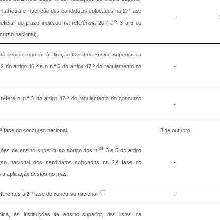
atrícula e inscrição dos candidatos colocados na 2.ª fase
-
os
iciar do prazo indicado na referência 20 (n.
3 a 5 do
curso nacional).
de ensino superior à Direção-Geral do Ensino Superior, da
2 do artigo 46.º e o n.º 5 do artigo 47.º do regulamento do
-
efere o n.º 3 do artigo 47.º do regulamento do concurso
-
ª fase do concurso nacional.
3 de outubro
os
ições de ensino superior ao abrigo dos n.
3 e 5 do artigo
rso nacional dos candidatos colocados na 2.ª fase do
-
m a aplicação destas normas.
(1)
erentes à 2.ª fase do concurso nacional.
-
ónica, às instituições de ensino superior, das listas de
-