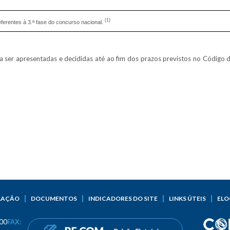
(1)
erentes à 3.ª fase do concurso nacional.
ser apresentadas e decididas até ao fim dos prazos previstos no Código
LAÇÃO
DOCUMENTOS
INDICADORES DO SITE
LINKS ÚTEIS
ELO
00
FAX: