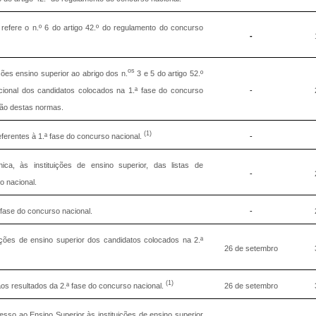
efere o n.º 6 do artigo 42.º do regulamento do concurso
-
os
ições ensino superior ao abrigo dos n.
3 e 5 do artigo 52.º
ional dos candidatos colocados na 1.ª fase do concurso
-
ação destas normas.
(1)
erentes à 1.ª fase do concurso nacional.
-
ónica, às instituições de ensino superior, das listas de
-
o nacional.
 fase do concurso nacional.
-
uições de ensino superior dos candidatos colocados na 2.ª
26 de setembro
(1)
s resultados da 2.ª fase do concurso nacional.
26 de setembro
so ao Ensino Superior às instituições de ensino superior