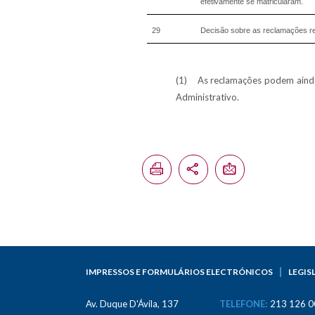
efetivamente se matricularam.
29
Decisão sobre as reclamações ref
(1) As reclamações podem ainda 
Administrativo.
IMPRESSOS E FORMULÁRIOS ELECTRÓNICOS
LEGIS
Av. Duque D'Ávila, 137
TELEFONE:
213 126 0