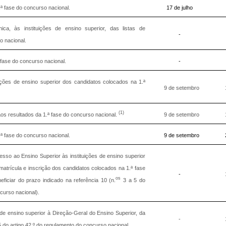
ª fase do concurso nacional.
17 de julho
ónica, às instituições de ensino superior, das listas de
-
o nacional.
 fase do concurso nacional.
-
uições de ensino superior dos candidatos colocados na 1.ª
9 de setembro
(1)
s resultados da 1.ª fase do concurso nacional.
9 de setembro
ª fase do concurso nacional.
9 de setembro
so ao Ensino Superior às instituições de ensino superior
atrícula e inscrição dos candidatos colocados na 1.ª fase
-
os
iciar do prazo indicado na referência 10 (n.
3 a 5 do
curso nacional).
de ensino superior à Direção-Geral do Ensino Superior, da
-
5 do artigo 42.º do regulamento do concurso nacional.