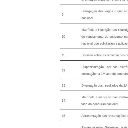
Divulgação das vagas a que se r
9
nacional.
Matrícula e inscrição nas institu
10
do regulamento do concurso nac
nacional que solicitaram a aplic
11
Decisão sobre as reclamações ref
Disponibilização, por via eletr
12
colocação na 2.ª fase do concurs
13
Divulgação dos resultados da 2.ª
Matrícula e inscrição nas instit
14
fase do concurso nacional.
15
Apresentação das reclamações ao
Remessa pelos Gabinetes de Aces