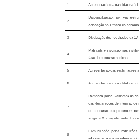
1
Apresentação da candidatura à 1.
Disponibilização, por via eletr
2
colocação na 1.ª fase do concurs
3
Divulgação dos resultados da 1.ª
Matrícula e inscrição nas instit
4
fase do concurso nacional.
5
Apresentação das reclamações ao
6
Apresentação da candidatura à 2.
Remessa pelos Gabinetes de Aces
das declarações de intenção de m
7
do concurso que pretendem benef
artigo 52.º do regulamento do con
Comunicação, pelas instituições 
8
informação a que se refere o n.º 