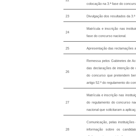
colocação na 3.ª fase do concurs
23
Divulgação dos resultados da 3.ª
Matrícula e inscrição nas instit
24
fase do concurso nacional.
25
Apresentação das reclamações ao
Remessa pelos Gabinetes de Aces
das declarações de intenção de m
26
do concurso que pretendem benef
artigo 52.º do regulamento do con
Matrícula e inscrição nas institu
27
do regulamento do concurso nac
nacional que solicitaram a aplic
Comunicação, pelas instituições 
28
informação sobre os candida