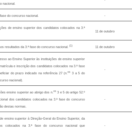
o nacional.
 fase do concurso nacional.
-
uições de ensino superior dos candidatos colocados na 3.ª
11 de outubro
(1)
s resultados da 3.ª fase do concurso nacional.
11 de outubro
so ao Ensino Superior às instituições de ensino superior
atrícula e inscrição dos candidatos colocados na 3.ª fase
-
os
iciar do prazo indicado na referência 27 (n.
3 a 5 do
curso nacional).
os
ições ensino superior ao abrigo dos n.
3 e 5 do artigo 52.º
ional dos candidatos colocados na 3.ª fase do concurso
-
ação destas normas.
de ensino superior à Direção-Geral do Ensino Superior, da
tos colocados na 3.ª fase do concurso nacional que
-