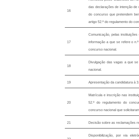
das declarações de intenção de m
16
do concurso que pretendem benef
artigo 52.º do regulamento do con
Comunicação, pelas instituições 
17
informação a que se refere o n.º 
concurso nacional.
Divulgação das vagas a que se r
18
nacional.
19
Apresentação da candidatura à 3.
Matrícula e inscrição nas institu
20
52.º do regulamento do concu
concurso nacional que solicitara
21
Decisão sobre as reclamações ref
Disponibilização, por via eletr
22