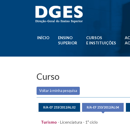
INÍCIO
ENSINO
CURSOS
AC
SUPERIOR
E INSTITUIÇÕES
AO
Curso
Voltar à minha pesquisa
R/A-EF 253/2012/AL02
R/A-EF 253/2012/AL04
Turismo
- Licenciatura - 1º ciclo