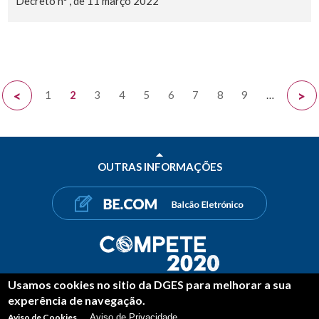
Decreto nº , de 11 março 2022
1
2
3
4
5
6
7
8
9
…
<
>
OUTRAS INFORMAÇÕES
Usamos cookies no sitio da DGES para melhorar a sua
PARTILHAR
experência de navegação.
FACEBOOK
TWITTER
LINKEDIN
Aviso de Cookies
Aviso de Privacidade